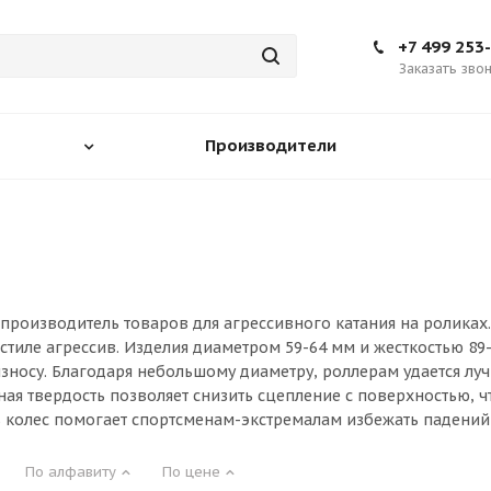
+7 499 253
Заказать зво
Производители
 производитель товаров для агрессивного катания на роликах
 стиле агрессив. Изделия диаметром 59-64 мм и жесткостью 
износу. Благодаря небольшому диаметру, роллерам удается л
ная твердость позволяет снизить сцепление с поверхностью, 
 колес помогает спортсменам-экстремалам избежать падений 
По алфавиту
По цене