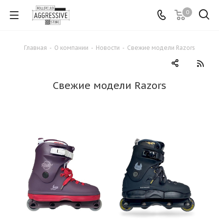
0
Главная
-
О компании
-
Новости
-
Свежие модели Razors
Свежие модели Razors